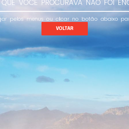
 QUE VOCÊ PROCURAVA NÃO FOI E
ar pelos menus ou clicar no botão abaixo par
VOLTAR