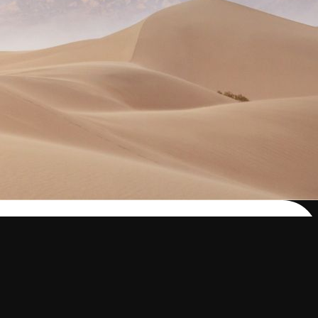
m ser família com a
nte!